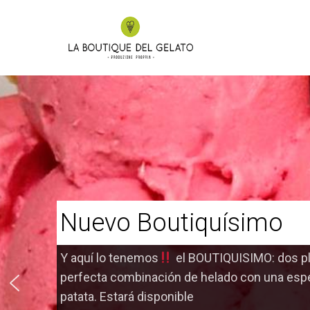
Saltar
al
contenido
La Bou
Heladerías en P
Nuevo Boutiquísimo
Y aquí lo tenemos
el BOUTIQUISIMO: dos pl
perfecta combinación de helado con una esp
patata. Estará disponible