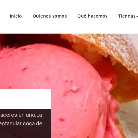
Inicio
Quienes somos
Qué hacemos
Tiendas
tique del Gelato – Mucho más
alma de Mallorca, productos gastronómicos de Mallorca.
aceres en uno.La
ectacular coca de